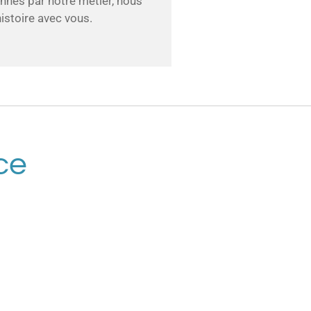
onnés par notre métier, nous
istoire avec vous.
ce